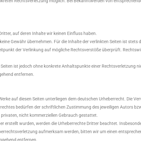
onkreten Rechtsverletzung möglich. Bei Bekanntwerden von entsprechend
itter, auf deren Inhalte wir keinen Einfluss haben.
eine Gewähr übernehmen. Für die Inhalte der verlinkten Seiten ist stets de
eitpunkt der Verlinkung auf mögliche Rechtsverstöße überprüft. Rechtswi
en Seiten ist jedoch ohne konkrete Anhaltspunkte einer Rechtsverletzung
gehend entfernen.
d Werke auf diesen Seiten unterliegen dem deutschen Urheberrecht. Die Verv
echtes bedürfen der schriftlichen Zustimmung des jeweiligen Autors bzw.
 privaten, nicht kommerziellen Gebrauch gestattet.
ber erstellt wurden, werden die Urheberrechte Dritter beachtet. Insbesonde
heberrechtsverletzung aufmerksam werden, bitten wir um einen entsprech
umgehend entfernen.